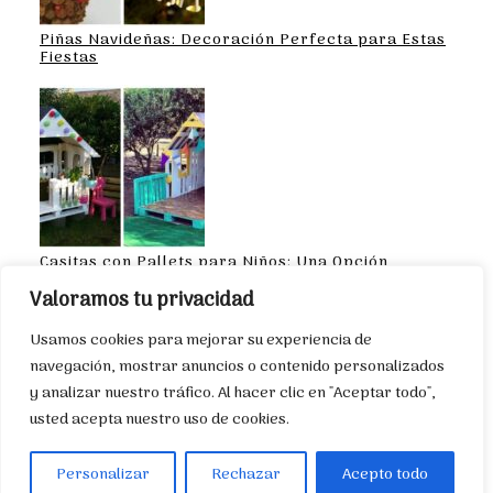
Piñas Navideñas: Decoración Perfecta para Estas
Fiestas
Casitas con Pallets para Niños: Una Opción
Creativa y Sostenible
Valoramos tu privacidad
Usamos cookies para mejorar su experiencia de
navegación, mostrar anuncios o contenido personalizados
y analizar nuestro tráfico. Al hacer clic en "Aceptar todo",
Hágalo usted mismo. @2023 – Todos los
usted acepta nuestro uso de cookies.
derechos reservados. DIYCONSEJOS.COM –
Búscanos como: @DIYCONSEJOS EN FACEBOOK.
Personalizar
Rechazar
Acepto todo