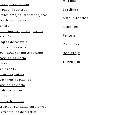
Hornos
bes tipo media luna
Jardines
n papel de colores
 mueble viejos
espantapájaros
Manualidades
umáticos
fogatas
e libre
Muebles
a cocina con pallets
hornos
Pallets
s a leña
loques de concreto
Parrillas
s con ramas secas
Reciclaje
mbú
ideas con llantas usadas
botellas de vidrio
Terrazas
 casas
cales en PVC
n ramas y raíces
cucharas de plástico
otellas de vidrio
ambú colgantes
llets
ladas de llantas
troncos
mandalas para pared
con botellas de plástico