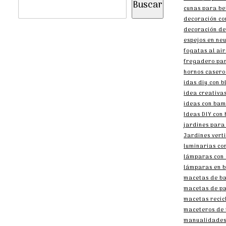
Buscar
cunas para be
decoración co
decoración de
espejos en ne
fogatas al air
fregadero par
hornos casero
idas diy con b
idea creativa
ideas con ba
Ideas DIY con 
jardines para
Jardines verti
luminarias co
lámparas con 
lámparas en b
macetas de b
macetas de pa
macetas recic
maceteros de 
manualidades 