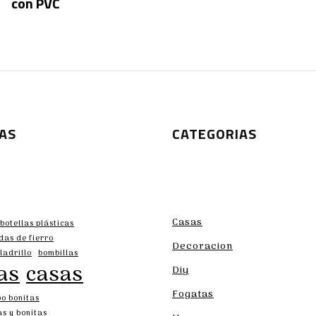
con PVC
AS
CATEGORIAS
Casas
botellas plásticas
das de fierro
Decoracion
ladrillo
bombillas
as
casas
Diy
Fogatas
o bonitas
s y bonitas