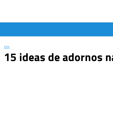
Saltar
al
contenido
DIY
15 ideas de adornos n