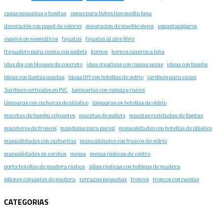
casas pequeñas y bonitas
cunas para bebes tipo media luna
decoración con papel de colores
decoración de mueble viejos
espantapájaros
espejos en neumáticos
fogatas
fogatas al aire libre
fregadero para cocina con pallets
hornos
hornos caseros a leña
idas diy con bloques de concreto
idea creativas con ramas secas
ideas con bambú
ideas con llantas usadas
Ideas DIY con botellas de vidrio
jardines para casas
Jardines verticales en PVC
luminarias con ramas y raíces
lámparas con cucharas de plástico
lámparas en botellas de vidrio
macetas de bambú colgantes
macetas de pallets
macetas recicladas de llantas
maceteros de troncos
mandalas para pared
manualidades con botellas de plástico
manualidades con cucharitas
manualidades con frascos de vidrio
manualidades en corchos
mesas
mesas rústicas de centro
porta botellas de madera rústica
sillas rústicas con bobinas de madera
sillones colgantes de madera
terrazas pequeñas
troncos
troncos con ruedas
CATEGORIAS