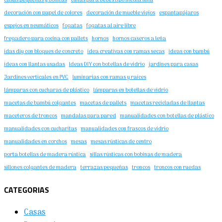
casas pequeñas y bonitas
cunas para bebes tipo media luna
decoración con papel de colores
decoración de mueble viejos
espantapájaros
espejos en neumáticos
fogatas
fogatas al aire libre
fregadero para cocina con pallets
hornos
hornos caseros a leña
idas diy con bloques de concreto
idea creativas con ramas secas
ideas con bambú
ideas con llantas usadas
Ideas DIY con botellas de vidrio
jardines para casas
Jardines verticales en PVC
luminarias con ramas y raíces
lámparas con cucharas de plástico
lámparas en botellas de vidrio
macetas de bambú colgantes
macetas de pallets
macetas recicladas de llantas
maceteros de troncos
mandalas para pared
manualidades con botellas de plástico
manualidades con cucharitas
manualidades con frascos de vidrio
manualidades en corchos
mesas
mesas rústicas de centro
porta botellas de madera rústica
sillas rústicas con bobinas de madera
sillones colgantes de madera
terrazas pequeñas
troncos
troncos con ruedas
CATEGORIAS
Casas