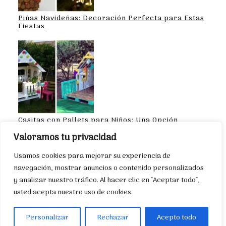
Piñas Navideñas: Decoración Perfecta para Estas
Fiestas
Casitas con Pallets para Niños: Una Opción
Creativa y Sostenible
Valoramos tu privacidad
Usamos cookies para mejorar su experiencia de
navegación, mostrar anuncios o contenido personalizados
y analizar nuestro tráfico. Al hacer clic en "Aceptar todo",
Hágalo usted mismo. @2023 – Todos los
usted acepta nuestro uso de cookies.
derechos reservados. DIYCONSEJOS.COM –
Búscanos como: @DIYCONSEJOS EN FACEBOOK.
Personalizar
Rechazar
Acepto todo